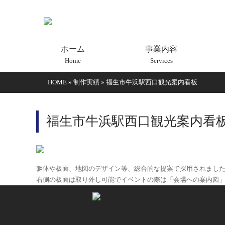
ホーム
事業内容
Home
Services
HOME
»
制作実績
»
福生市牛浜駅西口観光案内看板
福生市牛浜駅西口観光案内看
躯体や板面、地図のデザイン等、総合的な提案で採用されまし
右側の板面は取り外し可能でイベントの際は「会場への案内図